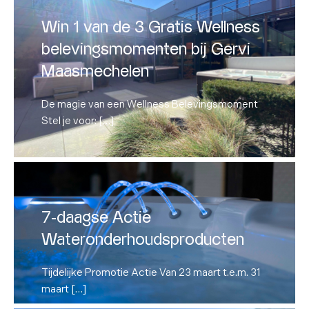
belevingsmomenten bij Gervi
Win 1 van de 3 Gratis Wellness
Maasmechelen
belevingsmomenten bij Gervi
De magie van een Wellness Belevingsmoment
Maasmechelen
Stel je voor: […]
De magie van een Wellness Belevingsmoment
Lees meer
Stel je voor: […]
7-daagse Actie
Wateronderhoudsproducten
Tijdelijke Promotie Actie Van 23 maart t.e.m. 31
7-daagse Actie
maart […]
Wateronderhoudsproducten
Lees meer
Tijdelijke Promotie Actie Van 23 maart t.e.m. 31
maart […]