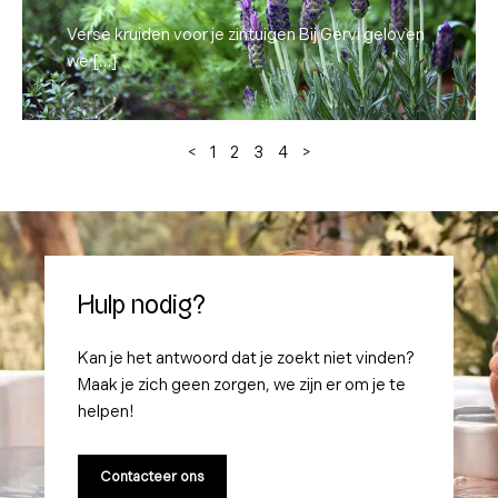
Verse kruiden voor je zintuigen Bij Gervi geloven
Lees meer
we […]
<
1
2
3
4
>
Hulp nodig?
Kan je het antwoord dat je zoekt niet vinden?
Maak je zich geen zorgen, we zijn er om je te
helpen!
Contacteer ons