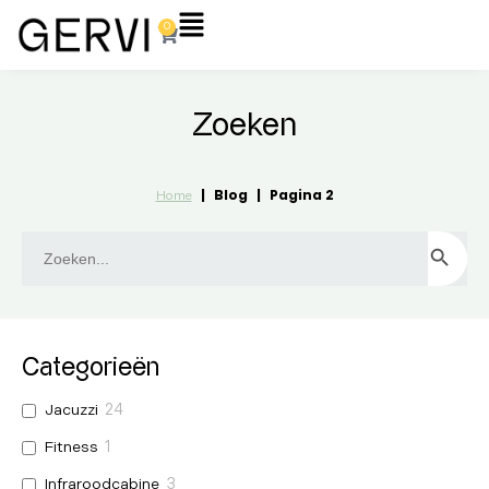
Ga
Flyout
0
Winkelwagen
naar
Menu
de
inhoud
Zoeken
|
Blog
|
Pagina 2
Home
Zoek
ZOEKKN
naar:
Categorieën
Jacuzzi
24
Fitness
1
Infraroodcabine
3