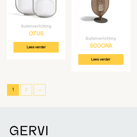
Buitenverlichting
OTUS
Buitenverlichting
SCOORA
Lees verder
Lees verder
1
2
→