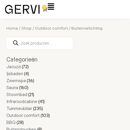
Ga
Flyout
0
Winkelwagen
naar
Menu
de
inhoud
Home
/
Shop
/
Outdoor comfort
/ Buitenverlichting
Producten
28
160
72
4
16
36
21
4
11
2
8
235
41
17
103
zoeken
producten
producten
producten
producten
producten
producten
producten
producten
producten
producten
producten
producten
producten
producten
producten
Categorieën
Jacuzzi
72
Ijsbaden
4
Zwemspa
36
Sauna
160
Stoombad
21
Infraroodcabine
41
Tuinmeubilair
235
Outdoor comfort
103
BBQ
28
Buitendouches
8