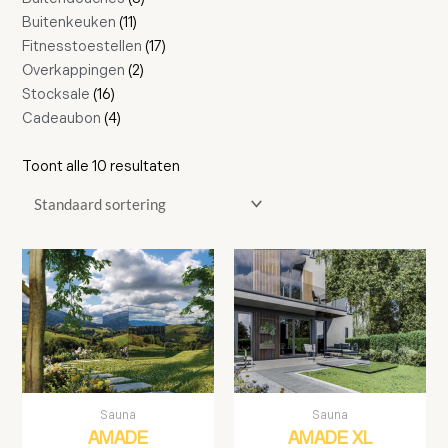
Buitenkeuken
11
Fitnesstoestellen
17
Overkappingen
2
Stocksale
16
Cadeaubon
4
Toont alle 10 resultaten
Sauna
Sauna
AMADE
AMADE XL