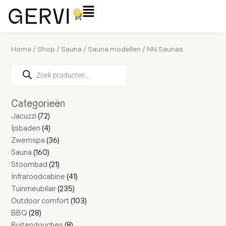
Ga
Flyout
0
Winkelwagen
naar
Menu
de
inhoud
Home
/
Shop
/
Sauna
/
Sauna modellen
/ NN Saunas
Producten
28
160
72
4
16
36
21
4
11
2
8
235
41
17
103
zoeken
producten
producten
producten
producten
producten
producten
producten
producten
producten
producten
producten
producten
producten
producten
producten
Categorieën
Jacuzzi
72
Ijsbaden
4
Zwemspa
36
Sauna
160
Stoombad
21
Infraroodcabine
41
Tuinmeubilair
235
Outdoor comfort
103
BBQ
28
Buitendouches
8