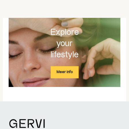
Explore
your
lifestyle
Meer info