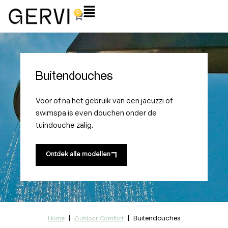
Ga
Flyout
0
Winkelwagen
naar
Menu
de
inhoud
Buitendouches
Voor of na het gebruik van een jacuzzi of
swimspa is even douchen onder de
tuindouche zalig.
Ontdek alle modellen
|
|
Buitendouches
Home
Outdoor Comfort