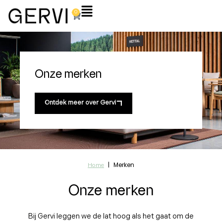
Ga
Flyout
0
Winkelwagen
naar
Menu
de
inhoud
Onze merken
Ontdek meer over Gervi
|
Merken
Home
Onze merken
Bij Gervi leggen we de lat hoog als het gaat om de