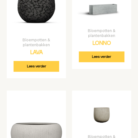
Bloempotten &
plantenbakken
Bloempotten &
LONNO
plantenbakken
LAVA
Lees verder
Lees verder
Bloempotten &