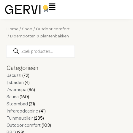
Ga
Flyout
0
Winkelwagen
naar
Menu
de
inhoud
Home
/
Shop
/
Outdoor comfort
/ Bloempotten & plantenbakken
Producten
28
160
72
4
16
36
21
4
11
2
8
235
41
17
103
zoeken
producten
producten
producten
producten
producten
producten
producten
producten
producten
producten
producten
producten
producten
producten
producten
Categorieën
Jacuzzi
72
Ijsbaden
4
Zwemspa
36
Sauna
160
Stoombad
21
Infraroodcabine
41
Tuinmeubilair
235
Outdoor comfort
103
BBQ
28