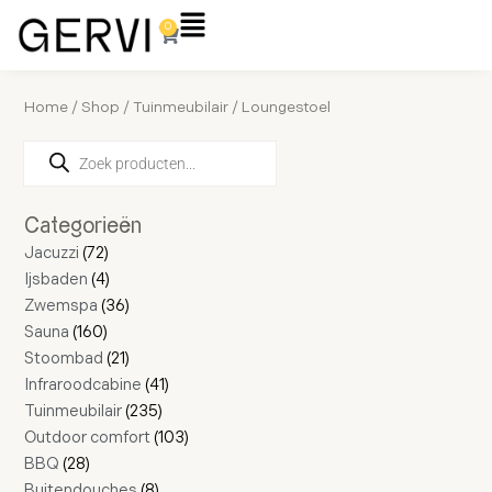
Ga
Flyout
0
Winkelwagen
naar
Menu
de
inhoud
Home
/
Shop
/
Tuinmeubilair
/ Loungestoel
Producten
28
160
72
4
16
36
21
4
11
2
8
235
41
17
103
zoeken
producten
producten
producten
producten
producten
producten
producten
producten
producten
producten
producten
producten
producten
producten
producten
Categorieën
Jacuzzi
72
Ijsbaden
4
Zwemspa
36
Sauna
160
Stoombad
21
Infraroodcabine
41
Tuinmeubilair
235
Outdoor comfort
103
BBQ
28
Buitendouches
8