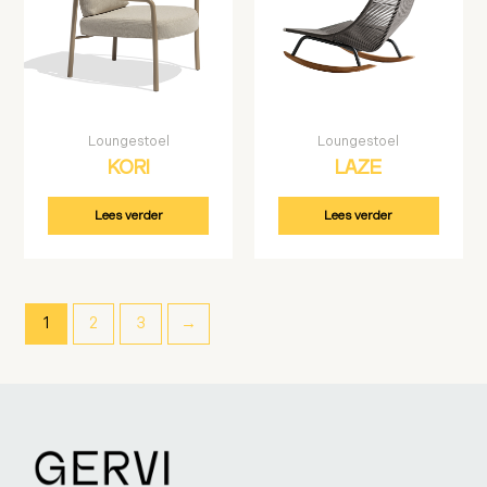
Loungestoel
Loungestoel
KORI
LAZE
Lees verder
Lees verder
1
2
3
→