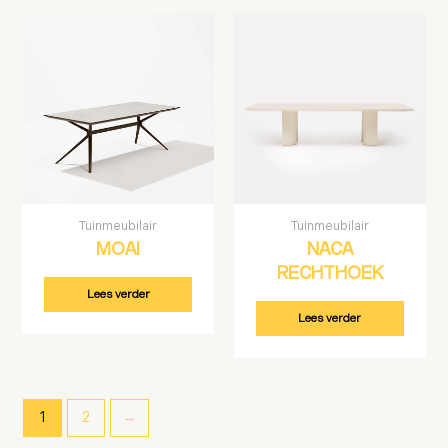
Tuinmeubilair
Tuinmeubilair
MOAI
NACA
RECHTHOEK
Lees verder
Lees verder
1
2
→