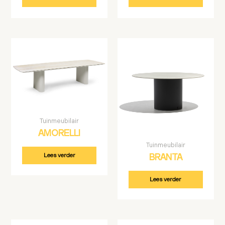
Tuinmeubilair
AMORELLI
Tuinmeubilair
Lees verder
BRANTA
Lees verder