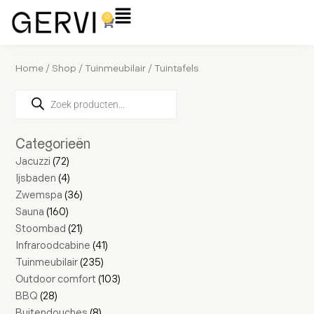
Ga
Flyout
0
Winkelwagen
naar
Menu
de
inhoud
Home
/
Shop
/
Tuinmeubilair
/ Tuintafels
Producten
28
160
72
4
16
36
21
4
11
2
8
235
41
17
103
zoeken
producten
producten
producten
producten
producten
producten
producten
producten
producten
producten
producten
producten
producten
producten
producten
Categorieën
Jacuzzi
72
Ijsbaden
4
Zwemspa
36
Sauna
160
Stoombad
21
Infraroodcabine
41
Tuinmeubilair
235
Outdoor comfort
103
BBQ
28
Buitendouches
8