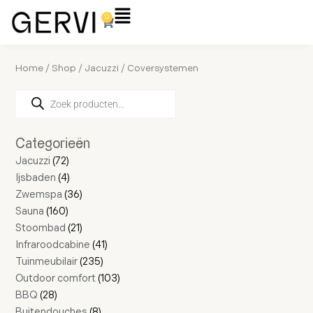
Ga
Flyout
0
Winkelwagen
naar
Menu
de
inhoud
Home
/
Shop
/
Jacuzzi
/ Coversystemen
Producten
28
160
72
4
16
36
21
4
11
2
8
235
41
17
103
zoeken
producten
producten
producten
producten
producten
producten
producten
producten
producten
producten
producten
producten
producten
producten
producten
Categorieën
Jacuzzi
72
Ijsbaden
4
Zwemspa
36
Sauna
160
Stoombad
21
Infraroodcabine
41
Tuinmeubilair
235
Outdoor comfort
103
BBQ
28
Buitendouches
8