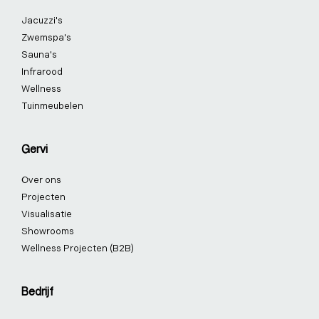
k
n
a
s
Jacuzzi's
-
-
m
t
f
i
-
Zwemspa's
n
p
Sauna's
Infrarood
Wellness
Tuinmeubelen
Gervi
Over ons
Projecten
Visualisatie
Showrooms
Wellness Projecten (B2B)
Bedrijf