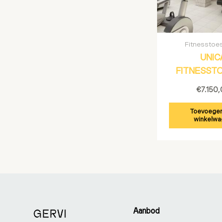
Fitnesstoes
UNIC
FITNESST
€
7.150
Toevoegen
winkelwa
Aanbod