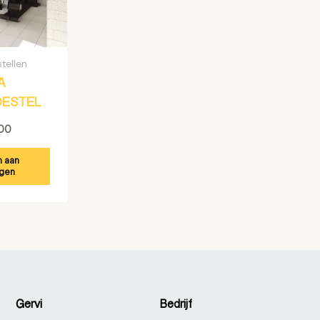
tellen
A
OESTEL
,00
 aan
gen
Gervi
Bedrijf