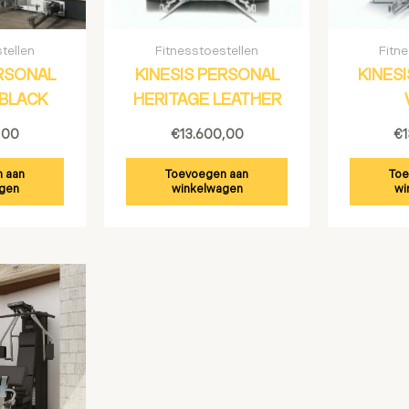
tellen
Fitnesstoestellen
Fitn
ERSONAL
KINESIS PERSONAL
KINES
 BLACK
HERITAGE LEATHER
,00
€
13.600,00
€
 aan
Toevoegen aan
Toe
gen
winkelwagen
wi