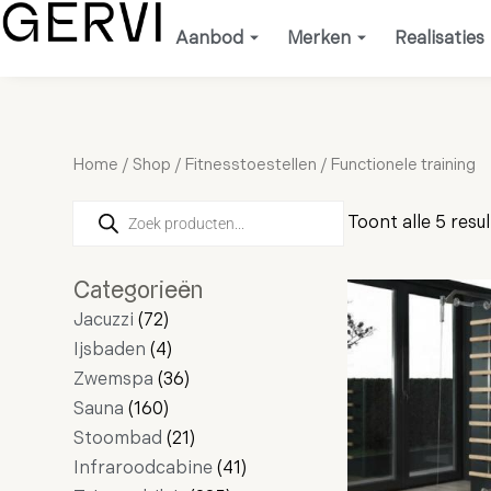
Ga
Aanbod
Merken
Realisaties
naar
de
inhoud
Home
/
Shop
/
Fitnesstoestellen
/ Functionele training
Producten
28
72
160
4
36
16
21
4
11
8
2
235
41
17
103
zoeken
Toont alle 5 resu
producten
producten
producten
producten
producten
producten
producten
producten
producten
producten
producten
producten
producten
producten
producten
Categorieën
Jacuzzi
72
Ijsbaden
4
Zwemspa
36
Sauna
160
Stoombad
21
Infraroodcabine
41