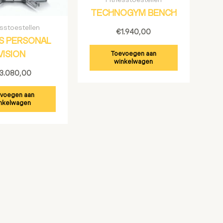
TECHNOGYM BENCH
esstoestellen
€
1.940,00
IS PERSONAL
Toevoegen aan
VISION
winkelwagen
13.080,00
voegen aan
nkelwagen