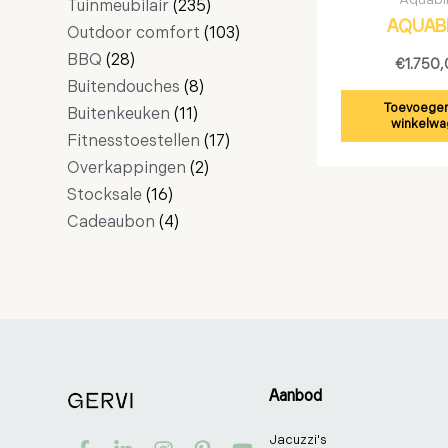
Tuinmeubilair
235
AQUAB
Outdoor comfort
103
BBQ
28
€
1.750
Buitendouches
8
Toevoegen
Buitenkeuken
11
winkelwa
Fitnesstoestellen
17
Overkappingen
2
Stocksale
16
Cadeaubon
4
Aanbod
F
T
L
I
P
Y
Jacuzzi's