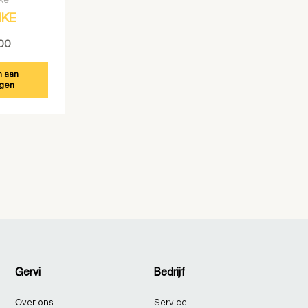
IKE
,00
 aan
gen
Gervi
Bedrijf
Over ons
Service