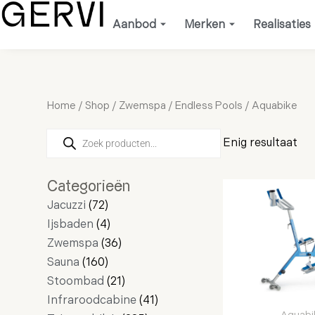
Ga
Aanbod
Merken
Realisaties
naar
de
inhoud
Home
/
Shop
/
Zwemspa
/
Endless Pools
/ Aquabike
Producten
28
72
160
4
36
16
21
4
11
8
2
235
41
17
103
zoeken
Enig resultaat
producten
producten
producten
producten
producten
producten
producten
producten
producten
producten
producten
producten
producten
producten
producten
Categorieën
Jacuzzi
72
Ijsbaden
4
Zwemspa
36
Sauna
160
Stoombad
21
Infraroodcabine
41
Aquabi