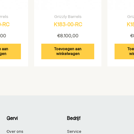
rrels
Grizzly Barrels
Gri
0-RC
K183-00-RC
K1
,00
€
8.100,00
€
 aan
Toevoegen aan
Toe
gen
winkelwagen
wi
Gervi
Bedrijf
Over ons
Service