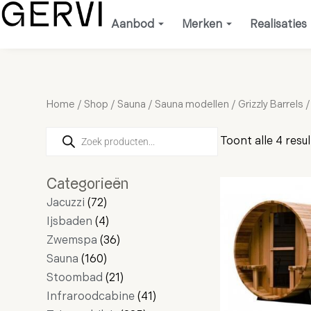
Ga
Aanbod
Merken
Realisaties
naar
de
inhoud
Home
/
Shop
/
Sauna
/
Sauna modellen
/
Grizzly Barrels
/
Producten
28
72
160
4
36
16
21
4
11
8
2
235
41
17
103
zoeken
Toont alle 4 resu
producten
producten
producten
producten
producten
producten
producten
producten
producten
producten
producten
producten
producten
producten
producten
Categorieën
Jacuzzi
72
Ijsbaden
4
Zwemspa
36
Sauna
160
Stoombad
21
Infraroodcabine
41