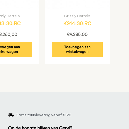
zzly Barrels
Grizzly Barrels
83-30-RC
K244-30-RC
8.260,00
€
9.385,00
voegen aan
Toevoegen aan
nkelwagen
winkelwagen
Gratis thuislevering vanaf €120
Op de hoogte blijven van Gervi?