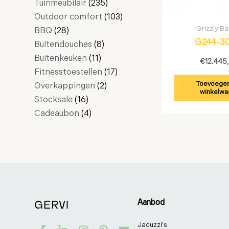
Tuinmeubilair
235
Outdoor comfort
103
Grizzly Ba
BBQ
28
G244-3
Buitendouches
8
Buitenkeuken
11
€
12.445
Fitnesstoestellen
17
Toevoegen
Overkappingen
2
winkelwa
Stocksale
16
Cadeaubon
4
Aanbod
F
T
L
I
P
Y
Jacuzzi's