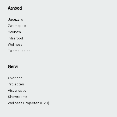
o
d
g
r
b
k
Aanbod
o
i
r
e
e
k
n
a
s
Jacuzzi's
-
-
m
t
f
i
-
Zwemspa's
n
p
Sauna's
Infrarood
Wellness
Tuinmeubelen
Gervi
Over ons
Projecten
Visualisatie
Showrooms
Wellness Projecten (B2B)