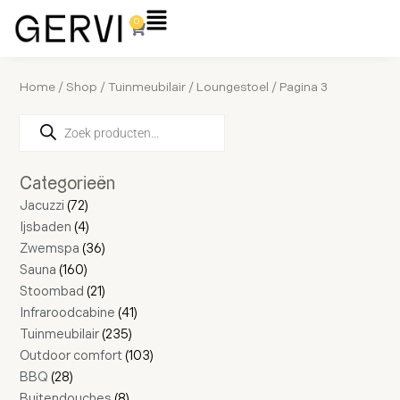
Ga
Flyout
0
Winkelwagen
naar
Menu
de
inhoud
Home
/
Shop
/
Tuinmeubilair
/
Loungestoel
/ Pagina 3
Producten
28
160
72
4
16
36
21
4
11
2
8
235
41
17
103
zoeken
producten
producten
producten
producten
producten
producten
producten
producten
producten
producten
producten
producten
producten
producten
producten
Categorieën
Jacuzzi
72
Ijsbaden
4
Zwemspa
36
Sauna
160
Stoombad
21
Infraroodcabine
41
Tuinmeubilair
235
Outdoor comfort
103
BBQ
28
Buitendouches
8