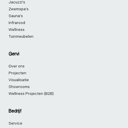
Jacuzzi's
-
-
m
t
f
i
-
Zwemspa's
n
p
Sauna's
Infrarood
Wellness
Tuinmeubelen
Gervi
Over ons
Projecten
Visualisatie
Showrooms
Wellness Projecten (B2B)
Bedrijf
Service