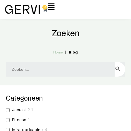
Ga
Flyout
0
Winkelwagen
naar
Menu
de
inhoud
Zoeken
|
Blog
Home
Zoek
ZOEKKN
naar:
Categorieën
Jacuzzi
24
Fitness
1
Infraroodcabine
3