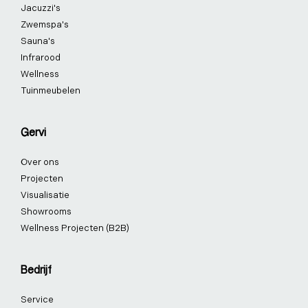
Jacuzzi's
-
-
m
t
f
i
-
Zwemspa's
n
p
Sauna's
Infrarood
Wellness
Tuinmeubelen
Gervi
Over ons
Projecten
Visualisatie
Showrooms
Wellness Projecten (B2B)
Bedrijf
Service