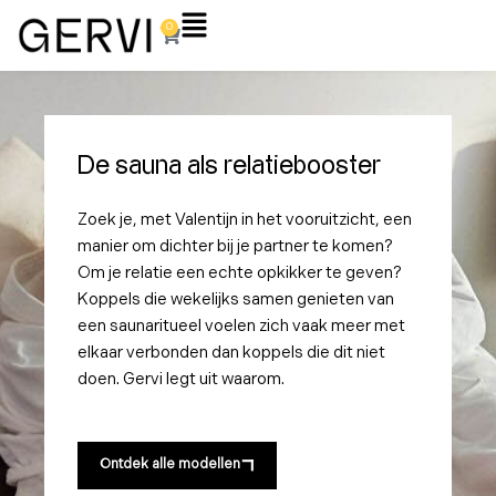
Ga
Flyout
0
Winkelwagen
naar
Menu
de
inhoud
De sauna als relatiebooster
Zoek je, met Valentijn in het vooruitzicht, een
manier om dichter bij je partner te komen?
Om je relatie een echte opkikker te geven?
Koppels die wekelijks samen genieten van
een saunaritueel voelen zich vaak meer met
elkaar verbonden dan koppels die dit niet
doen. Gervi legt uit waarom.
Ontdek alle modellen