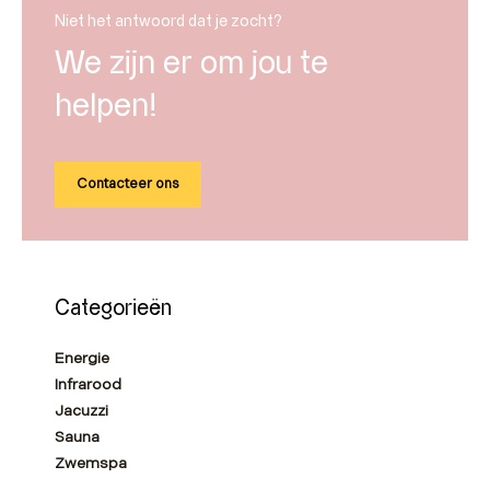
Niet het antwoord dat je zocht?
We zijn er om jou te
helpen!
Contacteer ons
Categorieën
Energie
Infrarood
Jacuzzi
Sauna
Zwemspa