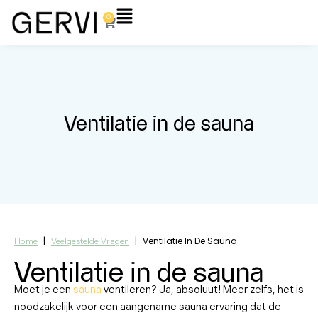
Ga
Flyout
0
Winkelwagen
naar
Menu
de
inhoud
Ventilatie in de sauna
|
|
Ventilatie In De Sauna
Home
Veelgestelde Vragen
Ventilatie in de sauna
Moet je een
sauna
ventileren? Ja, absoluut! Meer zelfs, het is
noodzakelijk voor een aangename sauna ervaring dat de