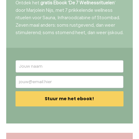
Ontdek het
gratis Ebook ‘De 7 Wellnessrituelen
‘
door Marjolein Nijs, met 7 prikkelende wellness
rituelen voor Sauna, Infraroodcabine of Stoombad.
Zeven maal anders: soms rustgevend, dan weer
stimulerend; soms stomend heet, dan weer ijskoud.
FAQ
-
aanvraag
eBook
-
Stuur me het ebook!
Formulier