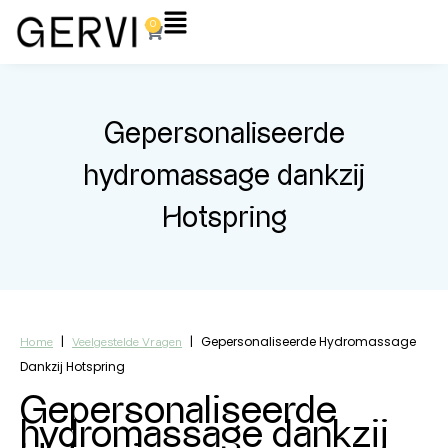
Ga
Flyout
0
Winkelwagen
naar
Menu
de
inhoud
Gepersonaliseerde
hydromassage dankzij
Hotspring
|
|
Gepersonaliseerde Hydromassage
Home
Veelgestelde Vragen
Dankzij Hotspring
Gepersonaliseerde
hydromassage dankzij