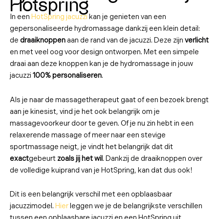
Hotspring
In een
HotSpring jacuzzi
kan je genieten van een
gepersonaliseerde hydromassage dankzij een klein detail:
de
draaiknoppen
aan de rand van de jacuzzi. Deze zijn
verlicht
en met veel oog voor design ontworpen. Met een simpele
draai aan deze knoppen kan je de hydromassage in jouw
jacuzzi
100% personaliseren
.
Als je naar de massagetherapeut gaat of een bezoek brengt
aan je kinesist, vind je het ook belangrijk om je
massagevoorkeur door te geven. Of je nu zin hebt in een
relaxerende massage of meer naar een stevige
sportmassage neigt, je vindt het belangrijk dat dit
exact
gebeurt
zoals jij het wil
. Dankzij de draaiknoppen over
de volledige kuiprand van je HotSpring, kan dat dus ook!
Dit is een belangrijk verschil met een opblaasbaar
jacuzzimodel.
Hier
leggen we je de belangrijkste verschillen
tussen een opblaasbare jacuzzi en een HotSpring uit.