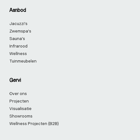
o
d
g
r
b
k
Aanbod
o
i
r
e
e
k
n
a
s
Jacuzzi's
-
-
m
t
f
i
-
Zwemspa's
n
p
Sauna's
Infrarood
Wellness
Tuinmeubelen
Gervi
Over ons
Projecten
Visualisatie
Showrooms
Wellness Projecten (B2B)