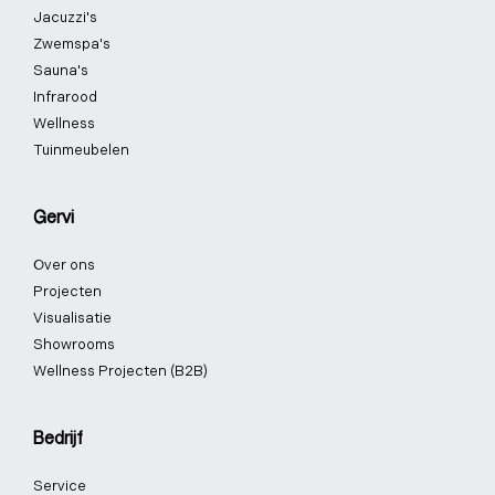
k
n
a
s
Jacuzzi's
-
-
m
t
f
i
-
Zwemspa's
n
p
Sauna's
Infrarood
Wellness
Tuinmeubelen
Gervi
Over ons
Projecten
Visualisatie
Showrooms
Wellness Projecten (B2B)
Bedrijf
Service