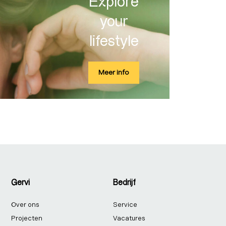
Explore
your
lifestyle
Meer info
Gervi
Bedrijf
Over ons
Service
Projecten
Vacatures