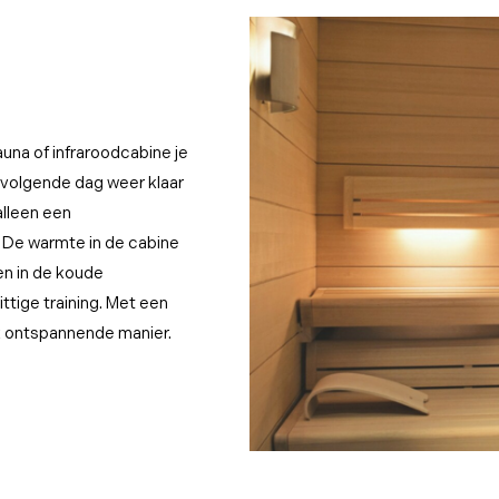
una of infraroodcabine je
 volgende dag weer klaar
alleen een
. De warmte in de cabine
en in de koude
ttige training. Met een
jk ontspannende manier.