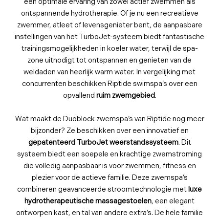
een optimale ervaring van zowel actief zwemmen als
ontspannende hydrotherapie. Of je nu een recreatieve
zwemmer, atleet of levensgenieter bent, de aanpasbare
instellingen van het TurboJet-systeem biedt fantastische
trainingsmogelijkheden in koeler water, terwijl de spa-
zone uitnodigt tot ontspannen en genieten van de
weldaden van heerlijk warm water. In vergelijking met
concurrenten beschikken Riptide swimspa’s over e
en
opvallend
ruim zwemgebied
.
Wat maakt de Duoblock zwemspa’s van Riptide nog meer
bijzonder? Ze beschikken over een innovatief en
gepatenteerd TurboJet weerstandssysteem
. Dit
systeem biedt een soepele en krachtige zwemstroming
die volledig aanpasbaar is voor zwemmen, fitness en
plezier voor de actieve familie. Deze zwemspa’s
combineren geavanceerde stroomtechnologie met
luxe
hydrotherapeutische massagestoelen
, een elegant
ontworpen kast, en tal van andere extra’s. De hele familie