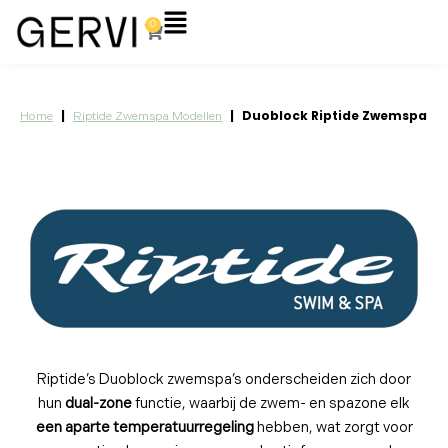
Ga
Flyout
0
Winkelwagen
naar
Menu
de
inhoud
|
|
Duoblock Riptide Zwemspa
Home
Riptide Zwemspa Modellen
Riptide’s Duoblock zwemspa’s onderscheiden zich door
hun
dual-zone
functie, waarbij de zwem- en spazone elk
een aparte temperatuurregeling
hebben, wat zorgt voor