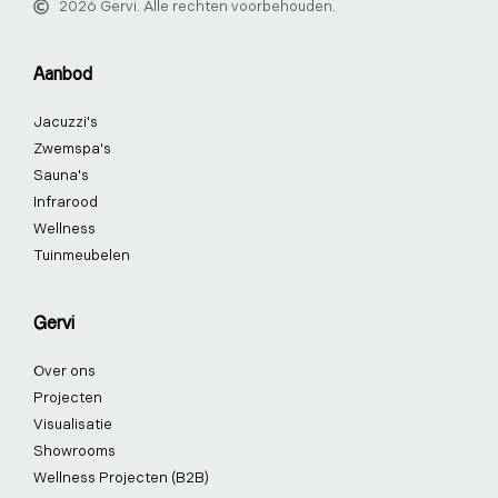
2026 Gervi. Alle rechten voorbehouden.
e
k
t
t
t
t
b
e
a
e
u
o
o
d
g
r
b
k
Aanbod
o
i
r
e
e
k
n
a
s
Jacuzzi's
-
-
m
t
f
i
-
Zwemspa's
n
p
Sauna's
Infrarood
Wellness
Tuinmeubelen
Gervi
Over ons
Projecten
Visualisatie
Showrooms
Wellness Projecten (B2B)