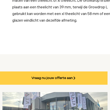
maten van een theelicht of xl theelicht. De Growdrop M bie
plaats aan een theelicht van 39 mm, terwijl de Growdrop L
gebruikt kan worden met een xl theelicht van 58 mm of ee
glazen windlicht van dezelfde afmeting.
Vraag nu jouw offerte aan