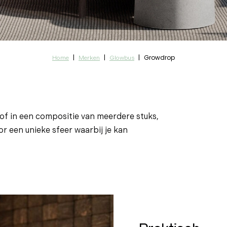
|
|
|
Growdrop
Home
Merken
Glowbus
of in een compositie van meerdere stuks,
or een unieke sfeer waarbij je kan