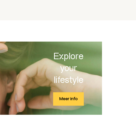
Explore
your
lifestyle
Meer info