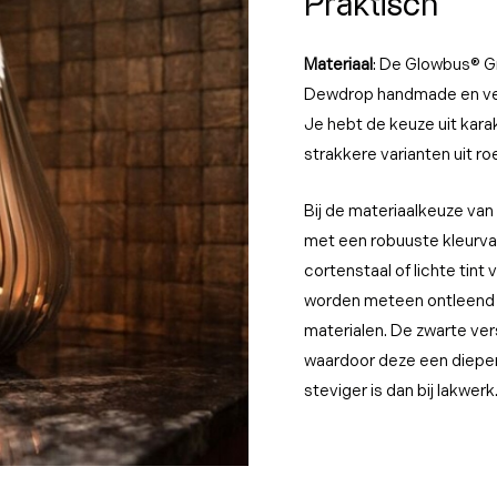
Praktisch
Materiaal
: De Glowbus® Gr
Dewdrop handmade en verv
Je hebt de keuze uit kara
strakkere varianten uit roe
Bij de materiaalkeuze va
met een robuuste kleurvas
cortenstaal of lichte tint 
worden meteen ontleend aa
materialen. De zwarte vers
waardoor deze een dieper 
steviger is dan bij lakwerk