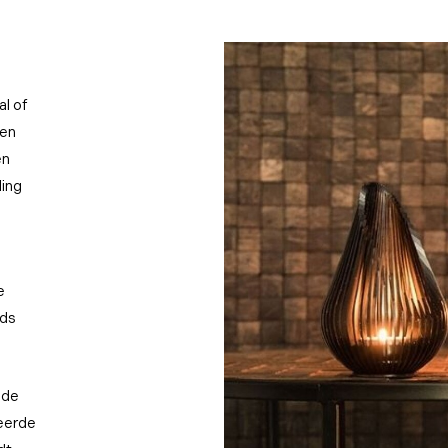
l of
den
en
ling
e
eds
 de
eerde