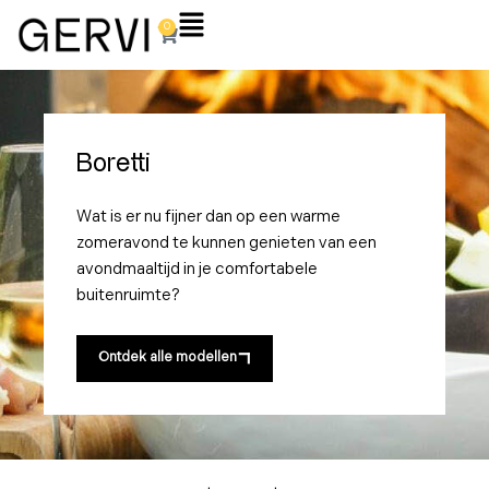
Ga
Flyout
0
Winkelwagen
naar
Menu
de
inhoud
Boretti
Wat is er nu fijner dan op een warme
zomeravond te kunnen genieten van een
avondmaaltijd in je comfortabele
buitenruimte?
Ontdek alle modellen