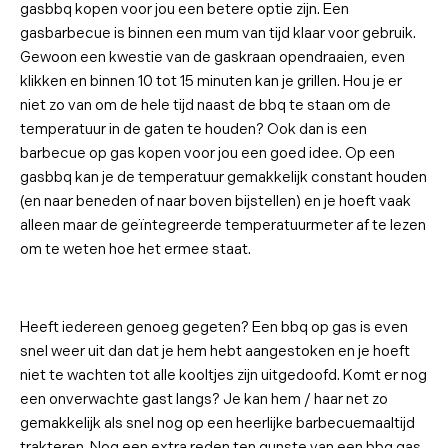
gasbbq kopen voor jou een betere optie zijn. Een
gasbarbecue is binnen een mum van tijd klaar voor gebruik.
Gewoon een kwestie van de gaskraan opendraaien, even
klikken en binnen 10 tot 15 minuten kan je grillen. Hou je er
niet zo van om de hele tijd naast de bbq te staan om de
temperatuur in de gaten te houden? Ook dan is een
barbecue op gas kopen voor jou een goed idee. Op een
gasbbq kan je de temperatuur gemakkelijk constant houden
(en naar beneden of naar boven bijstellen) en je hoeft vaak
alleen maar de geïntegreerde temperatuurmeter af te lezen
om te weten hoe het ermee staat.
Heeft iedereen genoeg gegeten? Een bbq op gas is even
snel weer uit dan dat je hem hebt aangestoken en je hoeft
niet te wachten tot alle kooltjes zijn uitgedoofd. Komt er nog
een onverwachte gast langs? Je kan hem / haar net zo
gemakkelijk als snel nog op een heerlijke barbecuemaaltijd
trakteren. Nog een extra reden ten gunste van een bbq gas