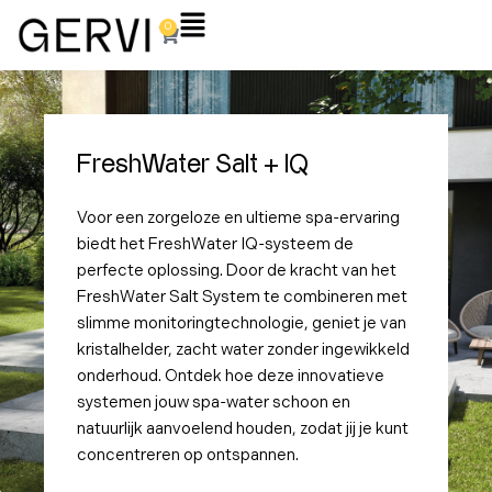
Ga
Flyout
0
Winkelwagen
naar
Menu
de
inhoud
FreshWater Salt + IQ
Voor een zorgeloze en ultieme spa-ervaring
biedt het FreshWater IQ-systeem de
perfecte oplossing. Door de kracht van het
FreshWater Salt System te combineren met
slimme monitoringtechnologie, geniet je van
kristalhelder, zacht water zonder ingewikkeld
onderhoud. Ontdek hoe deze innovatieve
systemen jouw spa-water schoon en
natuurlijk aanvoelend houden, zodat jij je kunt
concentreren op ontspannen.