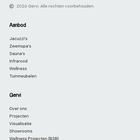
c
n
s
n
u
k
2026 Gervi. Alle rechten voorbehouden.
e
k
t
t
t
t
b
e
a
e
u
o
o
d
g
r
b
k
Aanbod
o
i
r
e
e
k
n
a
s
Jacuzzi's
-
-
m
t
f
i
-
Zwemspa's
n
p
Sauna's
Infrarood
Wellness
Tuinmeubelen
Gervi
Over ons
Projecten
Visualisatie
Showrooms
Wellness Projecten (B2B)