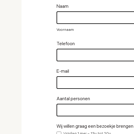
Gervi
Naam
Outdoor
Voornaam
x
Flexform
Voornaam
Telefoon
E-mail
Aantal personen
Wij willen graag een bezoekje brengen
Vrijdag 1 mei – 13u tot 20u