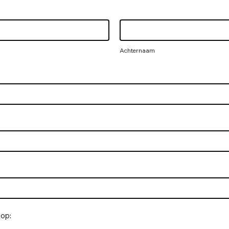
Achternaam
Achternaam
 op: