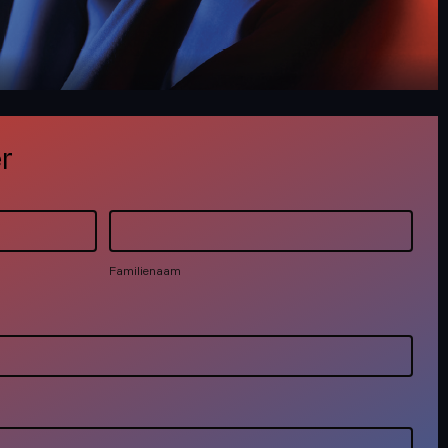
er
Familienaam
Familienaam