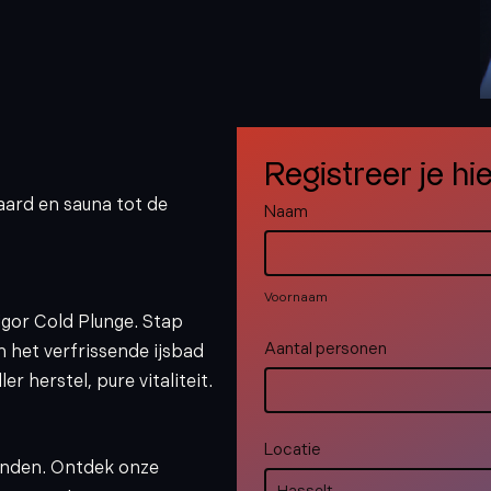
Registreer je hi
haard en sauna tot de
fire
Naam
&
Voornaam
ice
Voornaam
igor Cold Plunge. Stap
Aantal personen
n het verfrissende ijsbad
r herstel, pure vitaliteit.
Locatie
aanden. Ontdek onze