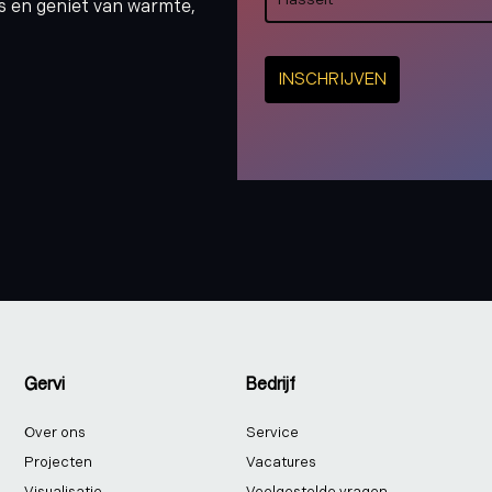
s en geniet van warmte,
INSCHRIJVEN
Gervi
Bedrijf
Over ons
Service
Projecten
Vacatures