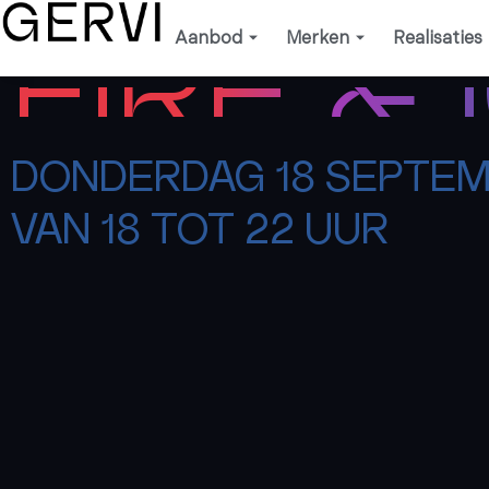
Ga
Aanbod
Merken
Realisaties
naar
FIRE & 
de
inhoud
DONDERDAG 18 SEPTE
VAN 18 TOT 22 UUR