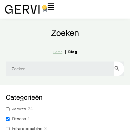
Ga
Flyout
0
Winkelwagen
naar
Menu
de
inhoud
Zoeken
|
Blog
Home
Zoek
ZOEKKN
naar:
Categorieën
Jacuzzi
24
Fitness
1
Infraroodcabine
3