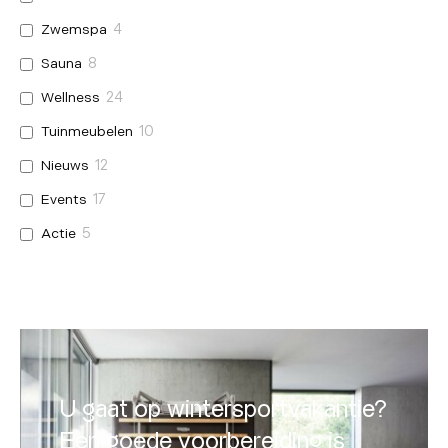
Zwemspa
4
Sauna
8
Wellness
24
Tuinmeubelen
10
Nieuws
12
Events
17
Actie
5
U gaat op wintersportvakantie?
Een goede voorbereiding is
U gaat op wintersportvakantie?
een must!
Een goede voorbereiding is