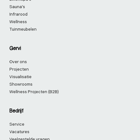
f
i
-
n
p
Sauna's
Infrarood
Wellness
Tuinmeubelen
Gervi
Over ons
Projecten
Visualisatie
Showrooms
Wellness Projecten (B2B)
Bedrijf
Service
Vacatures
Veelgestelde vragen