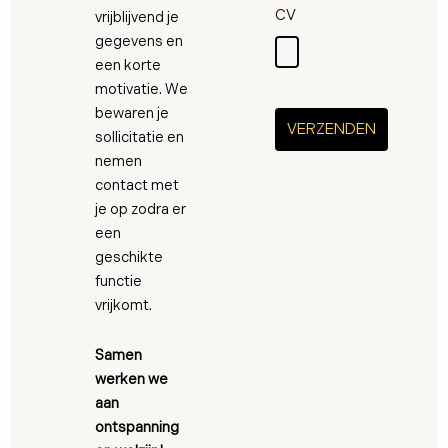
CV
vrijblijvend je
gegevens en
een korte
motivatie. We
bewaren je
VERZENDEN
sollicitatie en
nemen
contact met
je op zodra er
een
geschikte
functie
vrijkomt.
Samen
werken we
aan
ontspanning