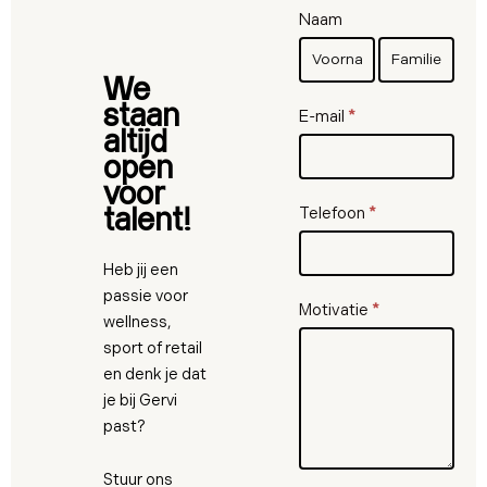
solliciteer
Naam
Naam
Naam
We
staan
E-mail
*
altijd
open
voor
Telefoon
*
talent!
Heb jij een
passie voor
Motivatie
*
wellness,
sport of retail
en denk je dat
je bij Gervi
past?
Stuur ons