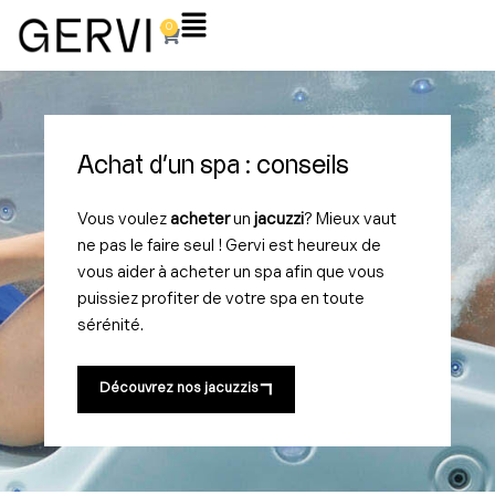
Aller
Flyout
0
Panier
au
Menu
contenu
Achat d'un spa : conseils
Vous voulez
acheter
un
jacuzzi
? Mieux vaut
ne pas le faire seul ! Gervi est heureux de
vous aider à acheter un spa afin que vous
puissiez profiter de votre spa en toute
sérénité.
Découvrez nos jacuzzis