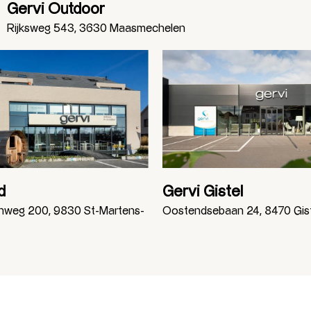
Gervi Outdoor
Rijksweg 543, 3630 Maasmechelen
d
Gervi Gistel
enweg 200, 9830 St-Martens-
Oostendsebaan 24, 8470 Gis