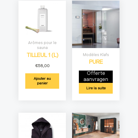
Arômes pour le
sauna
Modèles Klafs
TILLEUL 1 (L)
PURE
€
58,00
Offerte
Ajouter au
aanvragen
panier
Lire la suite