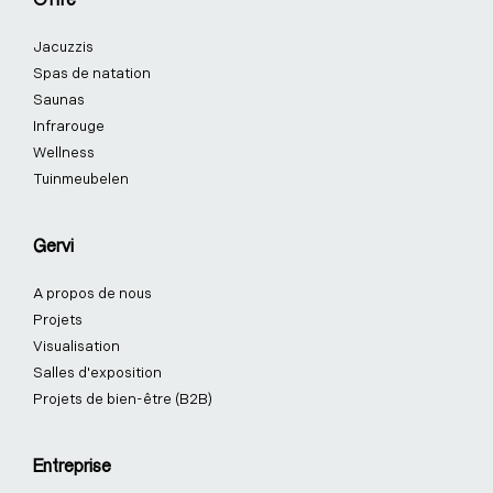
Offre
o
i
r
e
e
k
n
a
s
Jacuzzis
-
-
m
t
f
i
-
Spas de natation
n
p
Saunas
Infrarouge
Wellness
Tuinmeubelen
Gervi
A propos de nous
Projets
Visualisation
Salles d'exposition
Projets de bien-être (B2B)
Entreprise