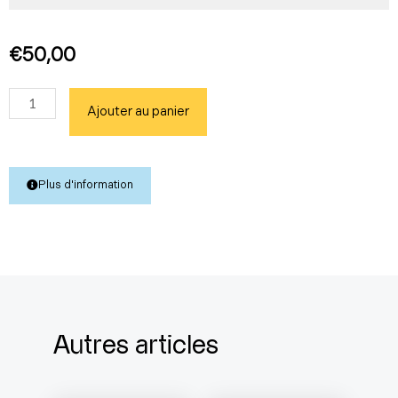
€
50,00
quantité
Ajouter au panier
de
Set
de
2
Plus d'information
parfums
Autres articles