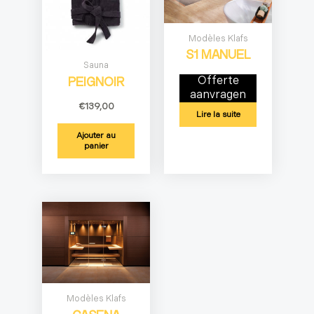
Modèles Klafs
S1 MANUEL
Sauna
Offerte
PEIGNOIR
aanvragen
€
139,00
Lire la suite
Ajouter au
panier
Modèles Klafs