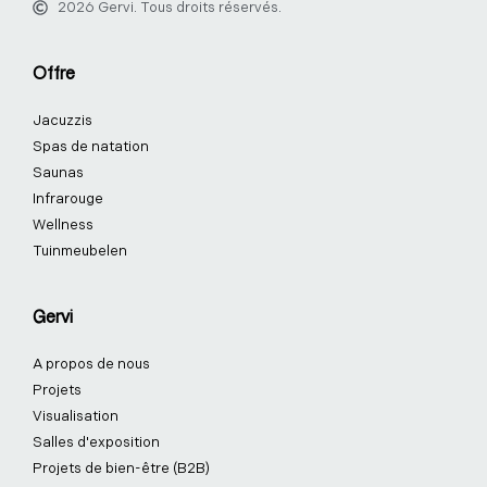
2026 Gervi. Tous droits réservés.
e
k
t
t
t
t
b
e
a
e
u
o
o
d
g
r
b
k
Offre
o
i
r
e
e
k
n
a
s
Jacuzzis
-
-
m
t
f
i
-
Spas de natation
n
p
Saunas
Infrarouge
Wellness
Tuinmeubelen
Gervi
A propos de nous
Projets
Visualisation
Salles d'exposition
Projets de bien-être (B2B)