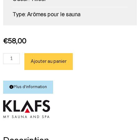
Type:
Arômes pour le sauna
€
58,00
quantité
Ajouter au panier
de
Tilleul
1
(l)
Plus d'information