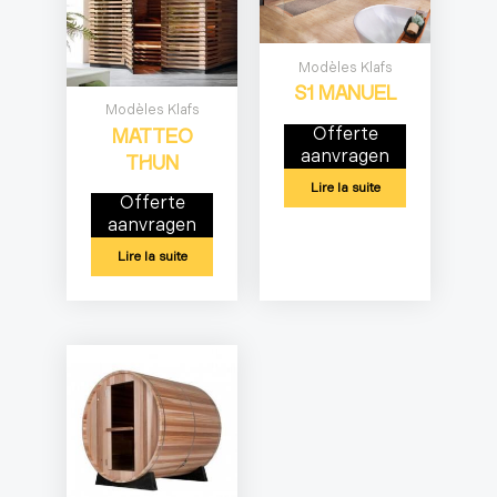
Modèles Klafs
S1 MANUEL
Modèles Klafs
Offerte
MATTEO
aanvragen
THUN
Lire la suite
Offerte
aanvragen
Lire la suite