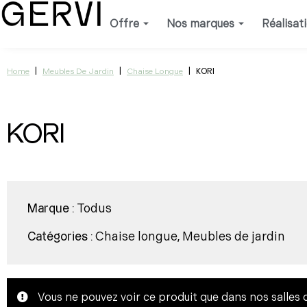
Aller
Offre
Nos marques
Réalisat
au
contenu
|
|
|
KORI
Home
Meubles De Jardin
Chaise Longue
KORI
Todus
Marque :
Chaise longue
Meubles de jardin
Catégories :
,
Vous ne pouvez voir ce produit que dans nos salles 