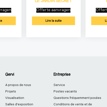
O
LE JARDIN SECRET
vragen
Offerte aanvragen
Offer
te
Lire la suite
L
Gervi
Entreprise
A propos de nous
Service
Projets
Postes vacants
Visualisation
Questions fréquemment posées
Salles d'exposition
Conditions de vente et de