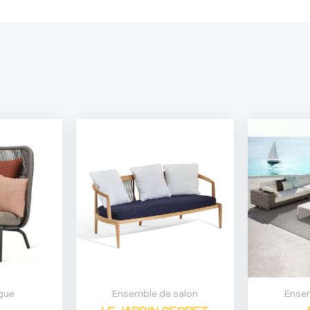
gue
Ensemble de salon
Ensem