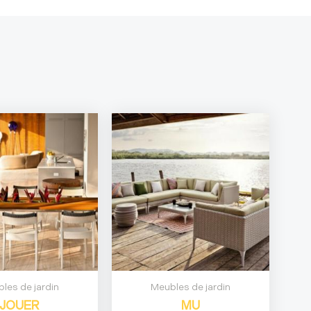
les de jardin
Meubles de jardin
JOUER
MU