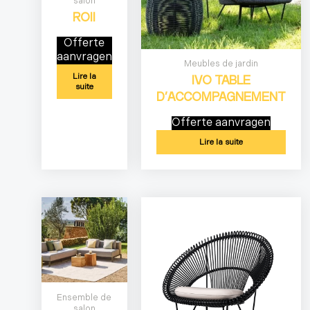
salon
ROII
Offerte
aanvragen
Meubles de jardin
Lire la
IVO TABLE
suite
D’ACCOMPAGNEMENT
Offerte aanvragen
Lire la suite
Ensemble de
salon