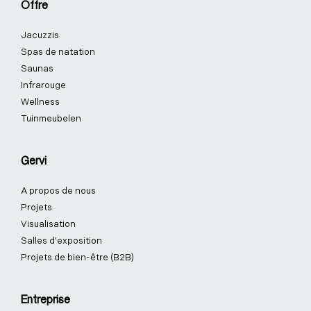
Offre
o
i
r
e
e
k
n
a
s
Jacuzzis
-
-
m
t
f
i
-
Spas de natation
n
p
Saunas
Infrarouge
Wellness
Tuinmeubelen
Gervi
A propos de nous
Projets
Visualisation
Salles d'exposition
Projets de bien-être (B2B)
Entreprise