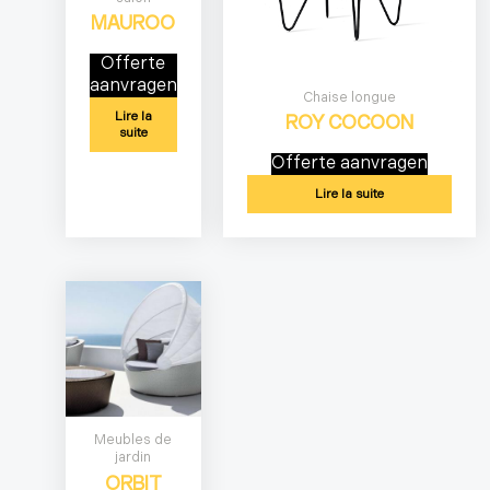
MAUROO
Offerte
aanvragen
Chaise longue
Lire la
ROY COCOON
suite
Offerte aanvragen
Lire la suite
Meubles de
jardin
ORBIT