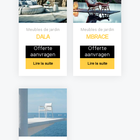
Meubles de jardin
Meubles de jardin
DALA
MBRACE
Offerte
Offerte
aanvragen
aanvragen
Lire la suite
Lire la suite