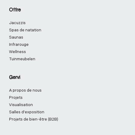
o
d
g
r
b
k
Offre
o
i
r
e
e
k
n
a
s
Jacuzzis
-
-
m
t
f
i
-
Spas de natation
n
p
Saunas
Infrarouge
Wellness
Tuinmeubelen
Gervi
A propos de nous
Projets
Visualisation
Salles d'exposition
Projets de bien-être (B2B)