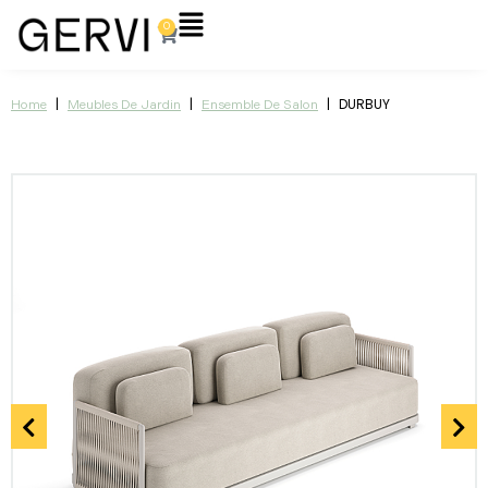
Aller
Flyout
0
Panier
au
Menu
contenu
|
|
|
DURBUY
Home
Meubles De Jardin
Ensemble De Salon