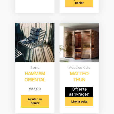
panier
Sauna
Modèles Klafs
HAMMAM
MATTEO
ORIENTAL
THUN
€
53,00
Offerte
aanvragen
Ajouter au
Lire la suite
panier