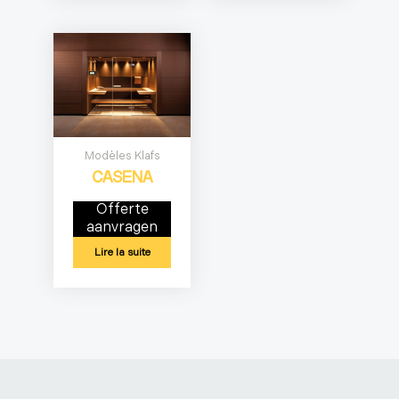
Modèles Klafs
CASENA
Offerte
aanvragen
Lire la suite