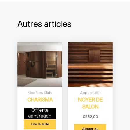
Autres articles
Modèles Klafs
Appuis-tête
CHARISMA
NOYER DE
SALON
Offerte
aanvragen
€
232,00
Lire la suite
Ajouter au