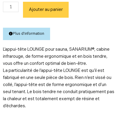
quantité
Ajouter au panier
de
Pruche
de
salon
Plus d'information
L’appui-tête LOUNGE pour sauna, SANARIUM®, cabine
infrarouge, de forme ergonomique et en bois tendre,
vous offre un confort optimal de bien-être.
La particularité de l’appui-tête LOUNGE est qu’il est
fabriqué en une seule pièce de bois. Rien n’est vissé ou
collé, l’appui-tête est de forme ergonomique et d’un
seul tenant. Le bois tendre ne conduit pratiquement pas
la chaleur et est totalement exempt de résine et
d’échardes.