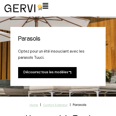
Aller
Flyout
0
Panier
au
Menu
contenu
Parasols
Optez pour un été insouciant avec les
parasols Tuuci.
Découvrez tous les modèles
|
|
Parasols
Home
Confort Extérieur