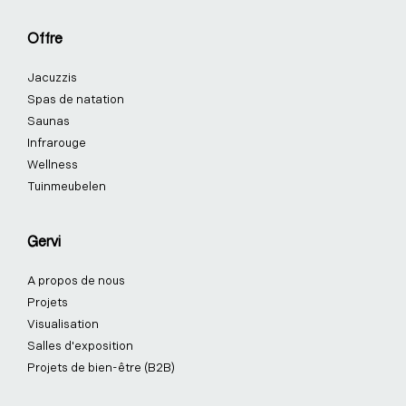
b
e
a
e
u
o
o
d
g
r
b
k
Offre
o
i
r
e
e
k
n
a
s
Jacuzzis
-
-
m
t
f
i
-
Spas de natation
n
p
Saunas
Infrarouge
Wellness
Tuinmeubelen
Gervi
A propos de nous
Projets
Visualisation
Salles d'exposition
Projets de bien-être (B2B)