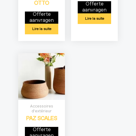
OTTO
Offerte
aanvragen
Offerte
Lire la suite
aanvragen
Lire la suite
Accessoires
d'extérieur
PAZ SCALES
Offerte
aanvragen