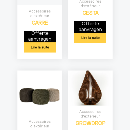
Accessoires
d'extérieur
Accessoires
CESTA
d'extérieur
CARRE
Offerte
aanvragen
Offerte
Lire la suite
aanvragen
Lire la suite
Accessoires
d'extérieur
Accessoires
GROWDROP
d'extérieur