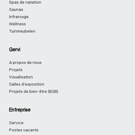
f
i
-
Spas de natation
n
p
Saunas
Infrarouge
Wellness
Tuinmeubelen
Gervi
A propos de nous
Projets
Visualisation
Salles d'exposition
Projets de bien-être (B2B)
Entreprise
Service
Postes vacants