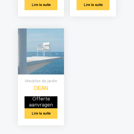
Lire la suite
Lire la suite
Meubles de jardin
DEAN
Offerte
aanvragen
Lire la suite