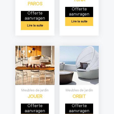
PAROS
Offerte
Offerte
aanvragen
aanvragen
Lire la suite
Lire la suite
Meubles de jardin
Meubles de jardin
JOUER
ORBIT
Offerte
Offerte
aanvragen
aanvragen