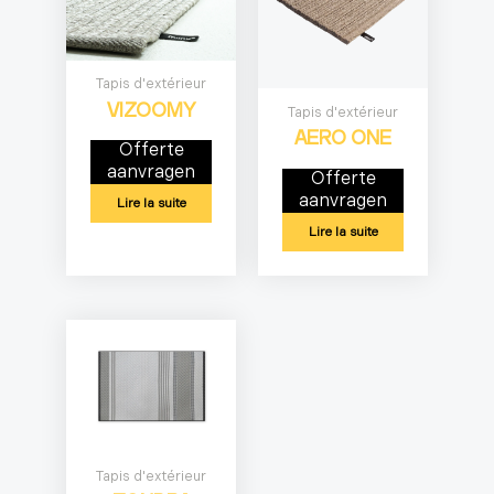
Tapis d'extérieur
VIZOOMY
Tapis d'extérieur
AERO ONE
Offerte
aanvragen
Offerte
aanvragen
Lire la suite
Lire la suite
Tapis d'extérieur