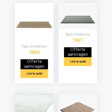
Tapis d'extérieur
TINT
Tapis d'extérieur
Offerte
YARA
aanvragen
Offerte
Lire la suite
aanvragen
Lire la suite