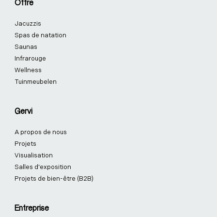
Offre
o
i
r
e
e
k
n
a
s
Jacuzzis
-
-
m
t
f
i
-
Spas de natation
n
p
Saunas
Infrarouge
Wellness
Tuinmeubelen
Gervi
A propos de nous
Projets
Visualisation
Salles d'exposition
Projets de bien-être (B2B)
Entreprise