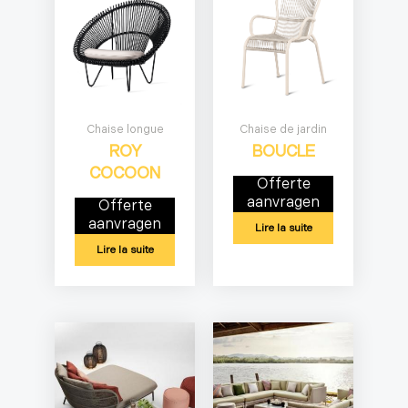
Chaise longue
Chaise de jardin
ROY
BOUCLE
COCOON
Offerte
aanvragen
Offerte
aanvragen
Lire la suite
Lire la suite