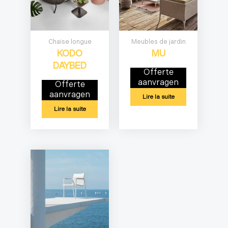
Chaise longue
Meubles de jardin
KODO
MU
DAYBED
Offerte
aanvragen
Offerte
aanvragen
Lire la suite
Lire la suite