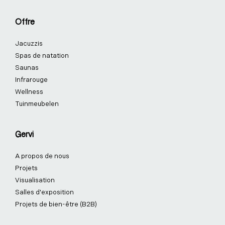
b
e
a
e
u
o
o
d
g
r
b
k
Offre
o
i
r
e
e
k
n
a
s
Jacuzzis
-
-
m
t
f
i
-
Spas de natation
n
p
Saunas
Infrarouge
Wellness
Tuinmeubelen
Gervi
A propos de nous
Projets
Visualisation
Salles d'exposition
Projets de bien-être (B2B)