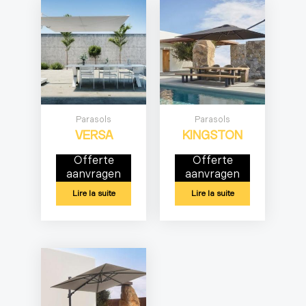
Parasols
Parasols
VERSA
KINGSTON
Offerte
Offerte
aanvragen
aanvragen
Lire la suite
Lire la suite