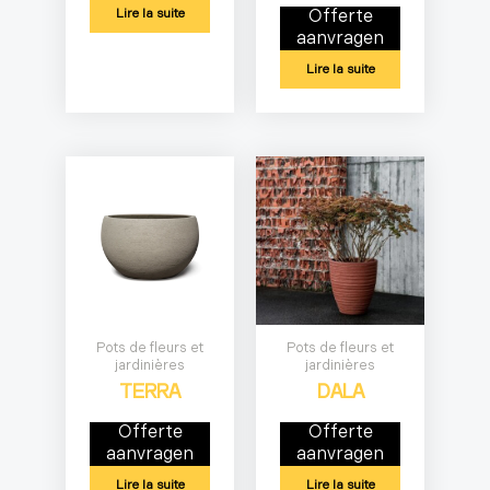
Lire la suite
Offerte
aanvragen
Lire la suite
Pots de fleurs et
Pots de fleurs et
jardinières
jardinières
TERRA
DALA
Offerte
Offerte
aanvragen
aanvragen
Lire la suite
Lire la suite