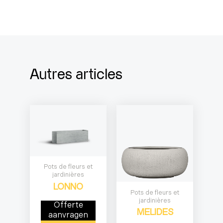
Autres articles
Pots de fleurs et
jardinières
LONNO
Pots de fleurs et
jardinières
Offerte
MELIDES
aanvragen