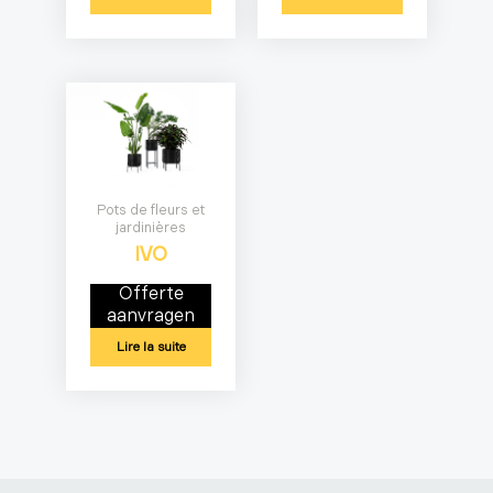
Pots de fleurs et
jardinières
IVO
Offerte
aanvragen
Lire la suite