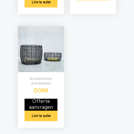
Lire la suite
Accessoires
d'extérieur
DORA
Offerte
aanvragen
Lire la suite