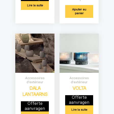
Lire la suite
Ajouter au
panier
Accessoires
Accessoires
d'extérieur
d'extérieur
DALA
VOLTA
LANTAARNS
Offerte
aanvragen
Offerte
aanvragen
Lire la suite