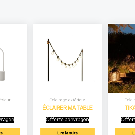
érieur
Eclairage extérieur
Eclai
E
ÉCLAIRER MA TABLE
TIK
vragen
Offerte aanvragen
Offer
te
Lire la suite
L