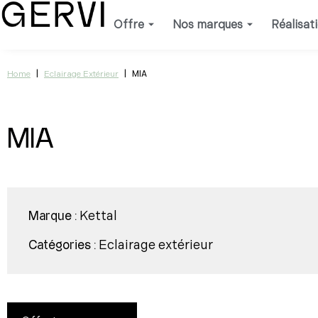
Aller
Offre
Nos marques
Réalisat
au
contenu
|
|
MIA
Home
Eclairage Extérieur
MIA
Kettal
Marque :
Eclairage extérieur
Catégories :