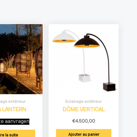
rage extérieur
Eclairage extérieur
A LANTERN
DÔME VERTICAL
te aanvragen
€
4.500,00
Ajouter au panier
ire la suite