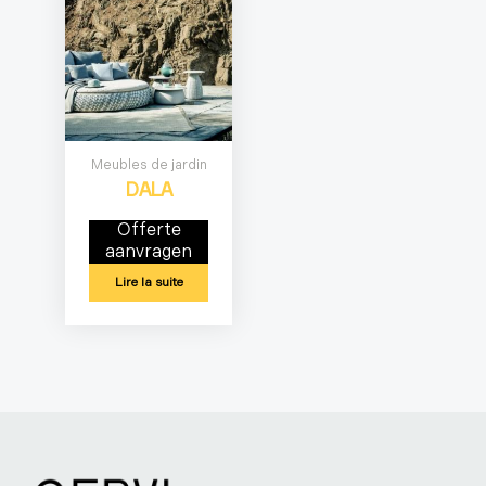
Meubles de jardin
DALA
Offerte
aanvragen
Lire la suite