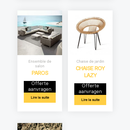
Ensemble de
Chaise de jardin
salon
CHAISE ROY
PAROS
LAZY
Offerte
Offerte
aanvragen
aanvragen
Lire la suite
Lire la suite