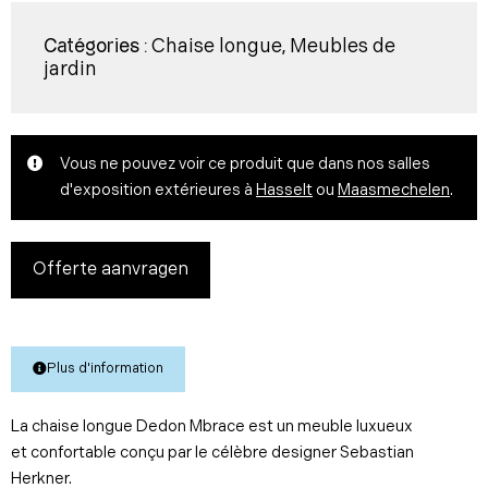
Chaise longue
Meubles de
Catégories :
,
jardin
Vous ne pouvez voir ce produit que dans nos salles
d'exposition extérieures à
Hasselt
ou
Maasmechelen
.
Offerte aanvragen
Plus d'information
La chaise longue Dedon Mbrace est un meuble luxueux
et confortable conçu par le célèbre designer Sebastian
Herkner.