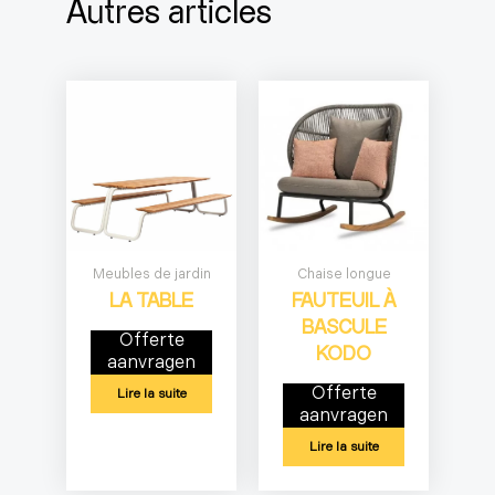
Autres articles
Meubles de jardin
Chaise longue
LA TABLE
FAUTEUIL À
BASCULE
Offerte
KODO
aanvragen
Offerte
Lire la suite
aanvragen
Lire la suite