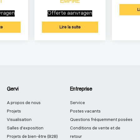
T
EMPIRE
L
vragen
Offerte aanvragen
te
Lire la suite
Gervi
Entreprise
A propos de nous
Service
Projets
Postes vacants
Visualisation
Questions fréquemment posées
Salles d'exposition
Conditions de vente et de
Projets de bien-être (B2B)
retour