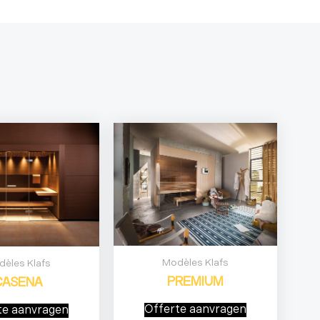
Modèles Klafs
èles Klafs
PREMIUM
CASENA
Offerte aanvragen
te aanvragen