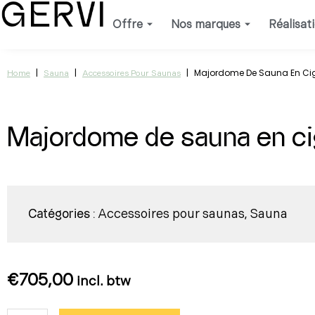
Aller
Offre
Nos marques
Réalisat
au
contenu
|
|
|
Majordome De Sauna En Ci
Home
Sauna
Accessoires Pour Saunas
Majordome de sauna en c
Accessoires pour saunas
Sauna
Catégories :
,
€
705,00
incl. btw