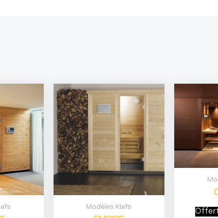
Mod
lafs
Modèles Klafs
Offer