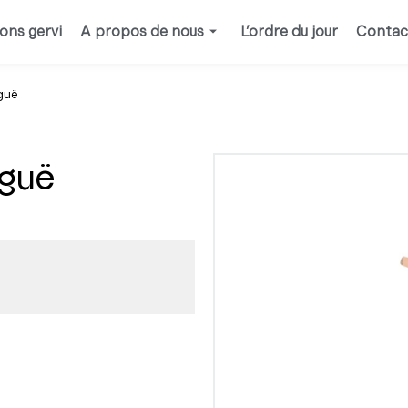
ions gervi
A propos de nous
L’ordre du jour
Contac
guë
iguë