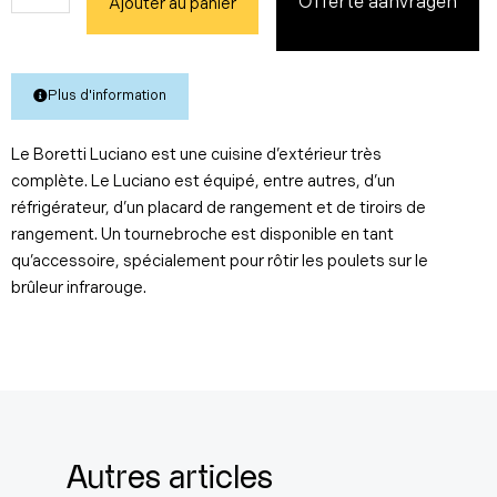
Offerte aanvragen
Ajouter au panier
de
Luciano
Nero
Plus d'information
Le Boretti Luciano est une cuisine d’extérieur très
complète. Le Luciano est équipé, entre autres, d’un
réfrigérateur, d’un placard de rangement et de tiroirs de
rangement. Un tournebroche est disponible en tant
qu’accessoire, spécialement pour rôtir les poulets sur le
brûleur infrarouge.
Autres articles