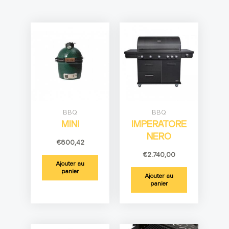
BBQ
BBQ
MINI
IMPERATORE
NERO
€
800,42
€
2.740,00
Ajouter au
panier
Ajouter au
panier