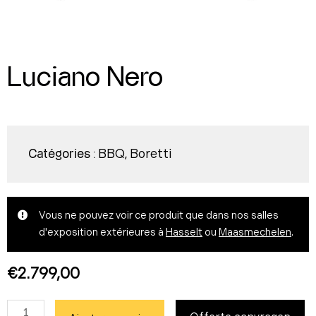
Luciano Nero
BBQ
Boretti
Catégories :
,
Vous ne pouvez voir ce produit que dans nos salles
d'exposition extérieures à
Hasselt
ou
Maasmechelen
.
€
2.799,00
quantité